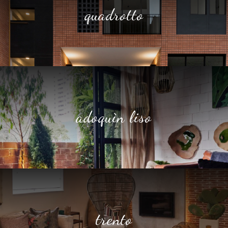
quadrotto
adoquìn liso
trento