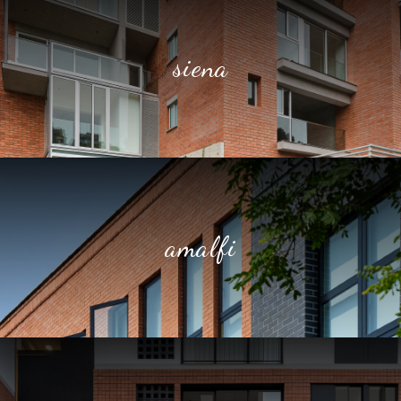
siena
amalfi