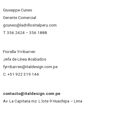
Giuseppe Cuneo
Gerente Comercial
gcuneo@ladrillositalperu.com
T. 356 2424 – 356 1888
Fiorella Yrribarren
Jefa de Línea Acabados
fyrribarren@italdesign.com.pe
C. +51 922 319 144
contacto@italdesign.com.pe
Av. La Capitana mz. L lote 9 Huachipa – Lima